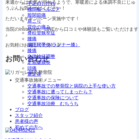
来週からは天気が崩れるようで、寒暖差による体調不良にじゅ
手足のしびれ
うぶんお気をつけください！
椎間板ヘルニア
股関節痛
ただいまキャンペーン実施中です！
肩こり
背中の痛み
当院のInstagram、LINEから口コミや体験談もご覧いただけます
脊柱管狭窄症
♪
腰痛
腸脛靭帯炎(ランナー膝）
お気軽にお越しください
膝痛
自律神経調整
お問い合わせ
足底腱膜炎
頭痛
鵞足炎
交通事故施術メニュー
交通事故での整骨院と病院の上手な使い方
交通事故に遭ってしまったら？
交通事故の保険について
交通事故治療 むちうち
ブログ
スタッフ紹介
患者様の声
初めての方へ