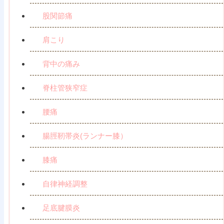
股関節痛
肩こり
背中の痛み
脊柱管狭窄症
腰痛
腸脛靭帯炎(ランナー膝）
膝痛
自律神経調整
足底腱膜炎