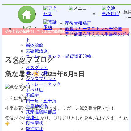
施
ュ
産後骨盤矯正
筋膜リリースストレッチ治療
小平市花小金井で口コミ上位の整骨院｜急な暑さ
美と健康を叶える人生最後のダイ
ト
鍼灸治療
美容鍼治療
ストレートネック・猫背矯正治療
スタッフブログ
症状別メニュー
オスグット
急な暑さ
2025年6月5日
ギックリ腰
シンスプリント
ストレートネック
すべり症
不眠症
こんにちは！
四十肩・五十肩
坐骨神経痛
小平市花小金井にあります、リガーレ鍼灸整骨院です！
変形性膝関節症
寝違え
気温がぐんっと上がり、ジリジリとした暑さが出てきましたね
慢性症状
慢性症状