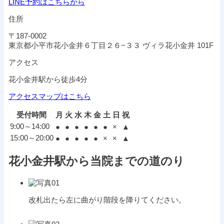
LINE予約はこちらから
住所
〒187-0002
東京都小平市花小金井６丁目２６−３３ ヴィラ花小金井 101F
アクセス
花小金井駅から徒歩4分
アクセスマップはこちら
受付時間
月
火
水
木
金
土
日
祝
9:00～14:00
●
●
●
●
●
●
×
▲
15:00～20:00
●
●
●
●
●
×
×
▲
花小金井駅から当院までの道のり
改札出たら左に曲がり階段を降りてください。