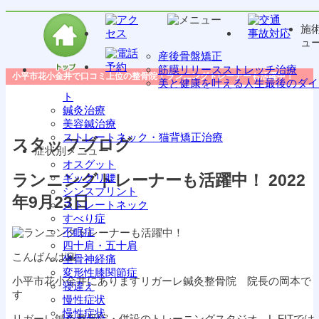
施
ュ
産後骨盤矯正
筋膜リリースストレッチ治療
小平市花小金井で口コミ上位の整骨院｜ランニングトレーナーも活躍中！
美と健康を叶える人生最後のダイ
ト
鍼灸治療
美容鍼治療
ストレートネック・猫背矯正治療
スタッフブログ
症状別メニュー
オスグット
ランニングトレーナーも活躍中！
2022
ギックリ腰
シンスプリント
年9月23日
ストレートネック
すべり症
不眠症
四十肩・五十肩
こんばんは🌇
坐骨神経痛
変形性膝関節症
小平市花小金井にありますリガーレ鍼灸整骨院 院長の岡本で
寝違え
す
慢性症状
慢性症状
リガーレ鍼灸整骨院・併設のトレーニングスタジオ L-FITでは