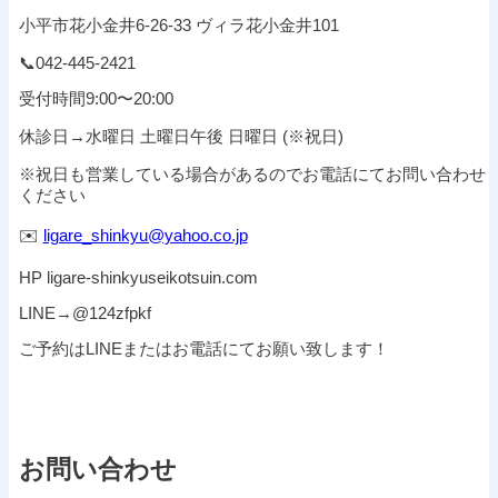
小平市花小金井
6-26-33
ヴィラ花小金井
101
📞
042-445-2421
受付時間
9:00
〜
20:00
休診日
→
水曜日
土曜日午後
日曜日
(
※
祝日
)
※
祝日も営業している場合があるのでお電話にてお問い合わせ
ください
✉️
ligare_shinkyu@yahoo.co.jp
HP ligare-shinkyuseikotsuin.com
LINE→@124zfpkf
ご予約は
LINE
またはお電話にてお願い致します！
お問い合わせ