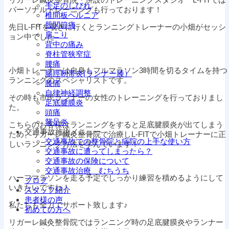
手足のしびれ
パーソナルトレーニングも行っております！
椎間板ヘルニア
股関節痛
先日L-FITを覗きに行くとランニングトレーナーの小畑がセッシ
肩こり
ョン中でした
背中の痛み
脊柱管狭窄症
腰痛
小畑トレーナーは自身もフルマラソン3時間を切るタイムを持つ
腸脛靭帯炎(ランナー膝）
ランニングのスペシャリストです。
膝痛
自律神経調整
その時も市民ランナーの女性のトレーニングを行っておりまし
足底腱膜炎
た。
頭痛
鵞足炎
こちらのお客様はランニングをすると足底腱膜炎が出てしまう
交通事故施術メニュー
ため、リガーレ鍼灸整骨院で治療しL-FITで小畑トレーナーに正
交通事故での整骨院と病院の上手な使い方
しいランニング方法を学んでいます！
交通事故に遭ってしまったら？
交通事故の保険について
交通事故治療 むちうち
ハーフマラソンを走る予定でしっかり練習を積めるようにして
ブログ
いきたいですね！
スタッフ紹介
患者様の声
私たちも全力でサポート致します♪
初めての方へ
リガーレ鍼灸整骨院ではランニング時の足底腱膜炎やランナー