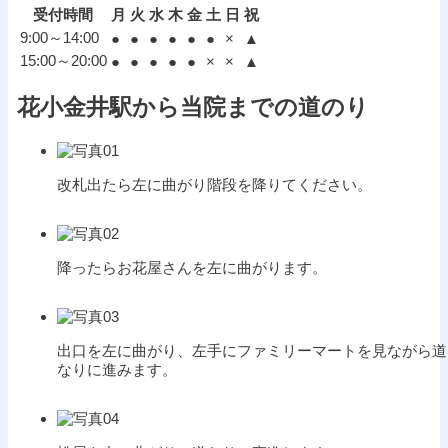
受付時間
月
火
水
木
金
土
日
祝
9:00～14:00
●
●
●
●
●
●
×
▲
15:00～20:00
●
●
●
●
●
×
×
▲
花小金井駅から当院までの道のり
改札出たら左に曲がり階段を降りてください。
降ったらお花屋さんを左に曲がります。
出口を左に曲がり、左手にファミリーマートを見ながら道
なりに進みます。