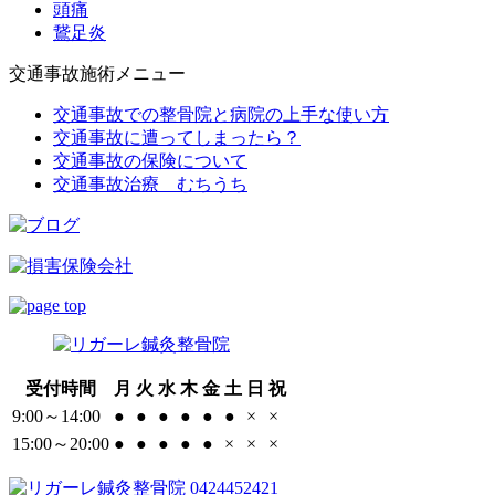
頭痛
鵞足炎
交通事故施術メニュー
交通事故での整骨院と病院の上手な使い方
交通事故に遭ってしまったら？
交通事故の保険について
交通事故治療 むちうち
受付時間
月
火
水
木
金
土
日
祝
9:00～14:00
●
●
●
●
●
●
×
×
15:00～20:00
●
●
●
●
●
×
×
×