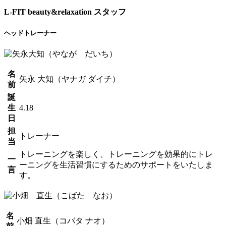
L-FIT beauty&relaxation スタッフ
ヘッドトレーナー
名
矢永 大知（ヤナガ ダイチ）
前
誕
生
4.18
日
担
トレーナー
当
トレーニングを楽しく、トレーニングを効果的にトレ
一
ーニングを生活習慣にするためのサポートをいたしま
言
す。
名
小畑 直生（コバタ ナオ）