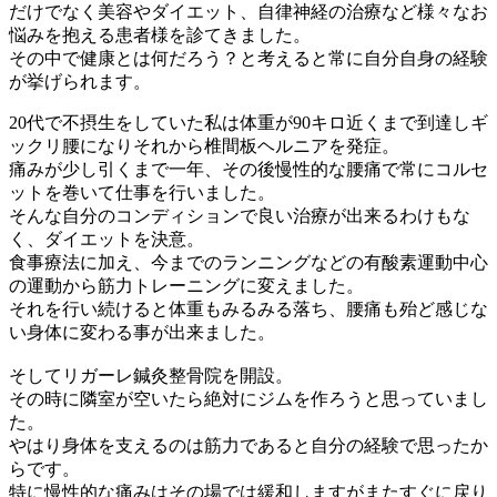
だけでなく美容やダイエット、自律神経の治療など様々なお
悩みを抱える患者様を診てきました。
その中で健康とは何だろう？と考えると常に自分自身の経験
が挙げられます。
20代で不摂生をしていた私は体重が90キロ近くまで到達しギ
ックリ腰になりそれから椎間板ヘルニアを発症。
痛みが少し引くまで一年、その後慢性的な腰痛で常にコルセ
ットを巻いて仕事を行いました。
そんな自分のコンディションで良い治療が出来るわけもな
く、ダイエットを決意。
食事療法に加え、今までのランニングなどの有酸素運動中心
の運動から筋力トレーニングに変えました。
それを行い続けると体重もみるみる落ち、腰痛も殆ど感じな
い身体に変わる事が出来ました。
そしてリガーレ鍼灸整骨院を開設。
その時に隣室が空いたら絶対にジムを作ろうと思っていまし
た。
やはり身体を支えるのは筋力であると自分の経験で思ったか
らです。
特に慢性的な痛みはその場では緩和しますがまたすぐに戻り