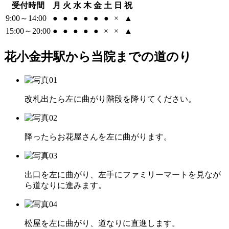
受付時間
月
火
水
木
金
土
日
祝
9:00～14:00
●
●
●
●
●
●
×
▲
15:00～20:00
●
●
●
●
●
×
×
▲
花小金井駅から当院までの道のり
改札出たら左に曲がり階段を降りてください。
降ったらお花屋さんを左に曲がります。
出口を左に曲がり、左手にファミリーマートを見なが
ら道なりに進みます。
松屋を左に曲がり、道なりに直進します。