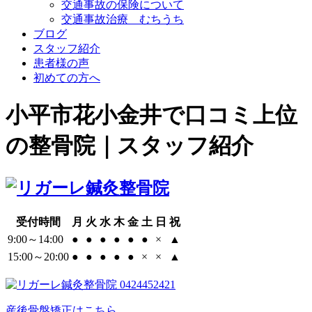
交通事故の保険について
交通事故治療 むちうち
ブログ
スタッフ紹介
患者様の声
初めての方へ
小平市花小金井で口コミ上位
の整骨院｜スタッフ紹介
受付時間
月
火
水
木
金
土
日
祝
9:00～14:00
●
●
●
●
●
●
×
▲
15:00～20:00
●
●
●
●
●
×
×
▲
産後骨盤矯正はこちら