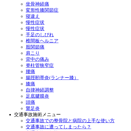
坐骨神経痛
変形性膝関節症
寝違え
慢性症状
慢性症状
手足のしびれ
椎間板ヘルニア
股関節痛
肩こり
背中の痛み
脊柱管狭窄症
腰痛
腸脛靭帯炎(ランナー膝）
膝痛
自律神経調整
足底腱膜炎
頭痛
鵞足炎
交通事故施術メニュー
交通事故での整骨院と病院の上手な使い方
交通事故に遭ってしまったら？