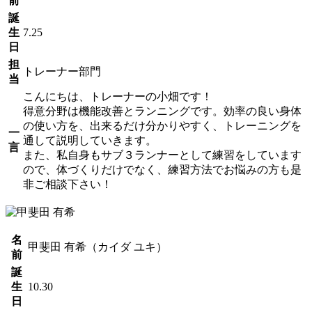
前
誕
生
7.25
日
担
トレーナー部門
当
こんにちは、トレーナーの小畑です！
得意分野は機能改善とランニングです。効率の良い身体
の使い方を、出来るだけ分かりやすく、トレーニングを
一
通して説明していきます。
言
また、私自身もサブ３ランナーとして練習をしています
ので、体づくりだけでなく、練習方法でお悩みの方も是
非ご相談下さい！
名
甲斐田 有希（カイダ ユキ）
前
誕
生
10.30
日