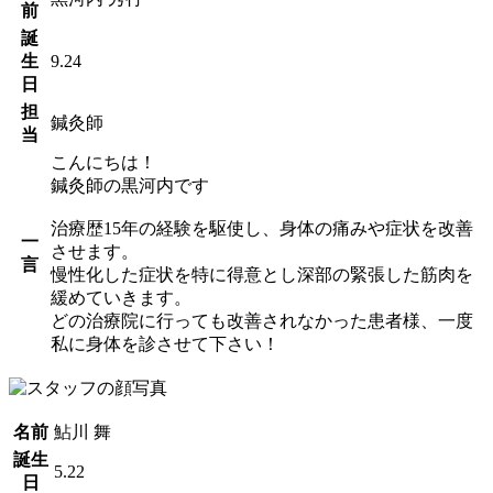
前
誕
生
9.24
日
担
鍼灸師
当
こんにちは！
鍼灸師の黒河内です
治療歴15年の経験を駆使し、身体の痛みや症状を改善
一
させます。
言
慢性化した症状を特に得意とし深部の緊張した筋肉を
緩めていきます。
どの治療院に行っても改善されなかった患者様、一度
私に身体を診させて下さい！
名前
鮎川 舞
誕生
5.22
日