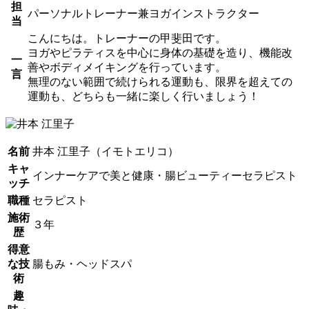
担
パーソナルトレーナー兼ヨガインストラクター
当
こんにちは。トレーナーの甲斐田です。
ヨガやピラティスを中心に身体の基礎を造り、機能改
一
善やボディメイキングを行っています。
言
無理のない範囲で続けられる運動も、限界を超えての
運動も、どちらも一緒に楽しく行いましょう！
名前
井本 江里子（イモトエリコ）
キャ
インナーケアで美と健康・腸ビューティーセラピスト
ッチ
職種
セラピスト
施術
３年
歴
得意
な技
腸もみ・ヘッドスパ
術
趣