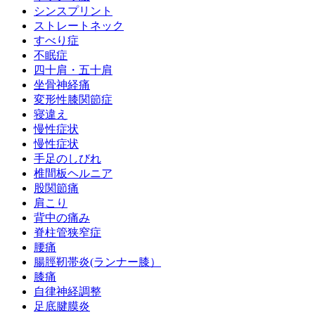
シンスプリント
ストレートネック
すべり症
不眠症
四十肩・五十肩
坐骨神経痛
変形性膝関節症
寝違え
慢性症状
慢性症状
手足のしびれ
椎間板ヘルニア
股関節痛
肩こり
背中の痛み
脊柱管狭窄症
腰痛
腸脛靭帯炎(ランナー膝）
膝痛
自律神経調整
足底腱膜炎