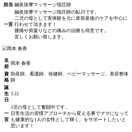
担当
鍼灸按摩マッサージ指圧師
鍼灸按摩マッサージ指圧師の鮎川です。
二児の母として実体験を元に産前産後のケアを中心に
一言
行わせて頂きます！
腰痛や肩凝りなどの痛みの治療も得意です。
宜しくお願い致します。
名
岡本 春香
前
資
助産師、看護師、保健師、ベビーマッサージ、美容整体
格
師
誕
生
3.22
日
3児の母として奮闘中です。
一
日常生活の習慣アプローチから変える事でママになって
言
も健康的な1人の女性として輝く。をサポートしたいと
思います！