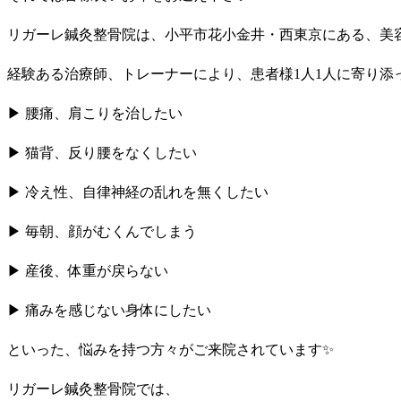
リガーレ鍼灸整骨院は、小平市花小金井・西東京にある、美
経験ある治療師、トレーナーにより、患者様
1
人
1
人に寄り添
▶︎
腰痛、肩こりを治したい
▶︎
猫背、反り腰をなくしたい
▶︎
冷え性、自律神経の乱れを無くしたい
▶︎
毎朝、顔がむくんでしまう
▶︎
産後、体重が戻らない
▶︎
痛みを感じない身体にしたい
といった、悩みを持つ方々がご来院されています
✨
リガーレ鍼灸整骨院では、