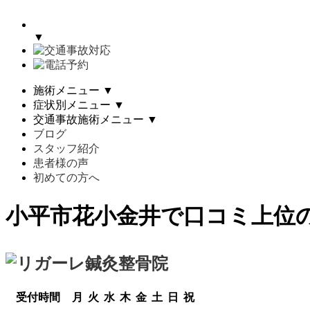
▼
施術メニュー
▼
症状別メニュー
▼
交通事故施術メニュー
▼
ブログ
スタッフ紹介
患者様の声
初めての方へ
小平市花小金井で口コミ上位の整骨
受付時間
月
火
水
木
金
土
日
祝