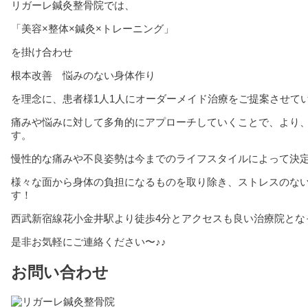
リガーレ鍼灸整骨院では、
「美容
×
整体
×
鍼灸
×
トレーニング」
を掛け合わせ
根本改善 悩みのない身体作り
を理念に、患者様
1
人
1
人にオーダーメイド治療をご提案させて
痛みや悩みに対して多角的にアプローチしていくことで、より
す。
慢性的な痛みや不良姿勢は今までのライフスタイルによって決
様々な面から身体の負担になるものを取り除き、ストレスのな
す！
西武新宿線花小金井駅より徒歩
4
分とアクセスも良い治療院とな
是非お気軽にご連絡ください〜♪♪
お問い合わせ