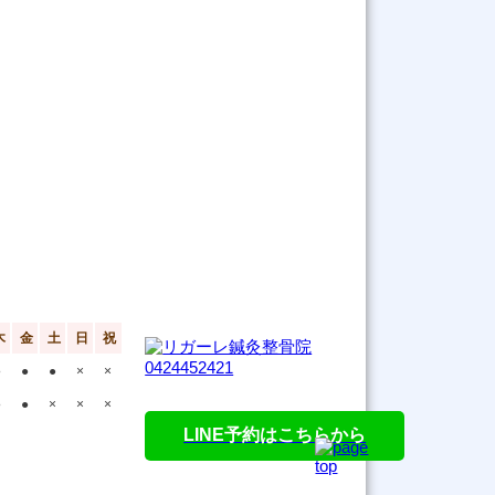
木
金
土
日
祝
●
●
●
×
×
●
●
×
×
×
LINE予約はこちらから