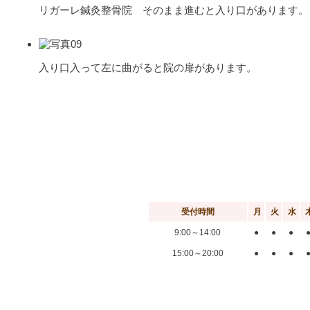
リガーレ鍼灸整骨院 そのまま進むと入り口があります。
入り口入って左に曲がると院の扉があります。
受付時間
月
火
水
9:00～14:00
●
●
●
15:00～20:00
●
●
●