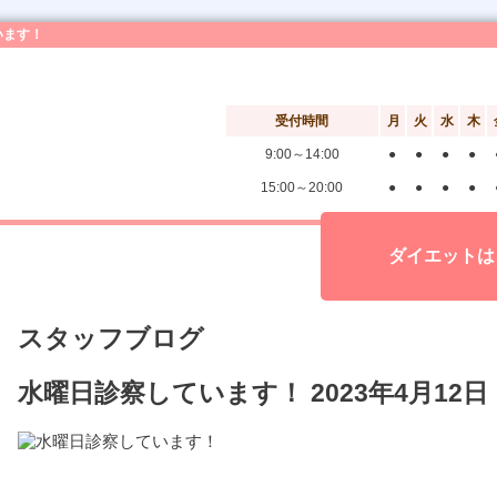
います！
受付時間
月
火
水
木
9:00～14:00
●
●
●
●
15:00～20:00
●
●
●
●
ダイエットは
スタッフブログ
水曜日診察しています！
2023年4月12日