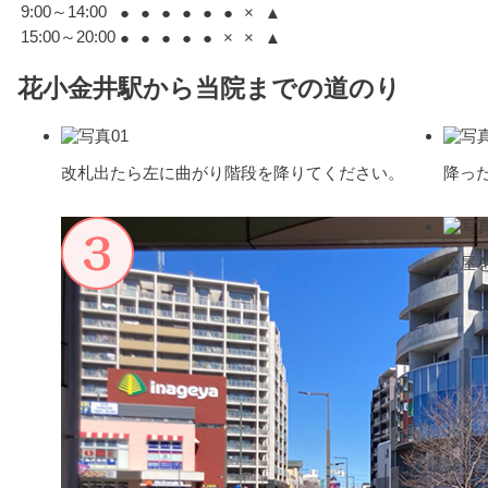
9:00～14:00
●
●
●
●
●
●
×
▲
15:00～20:00
●
●
●
●
●
×
×
▲
花小金井駅から当院までの道のり
改札出たら左に曲がり階段を降りてください。
降っ
松屋