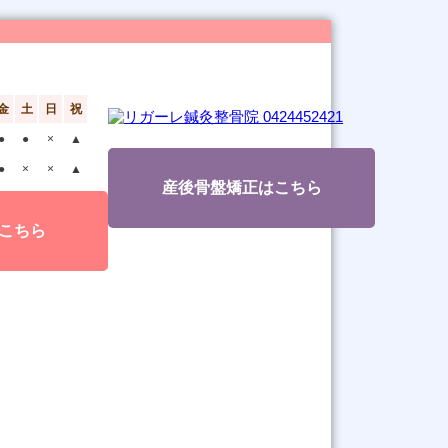
金
土
日
祝
●
●
×
▲
●
×
×
▲
産後骨盤矯正はこちら
こちら