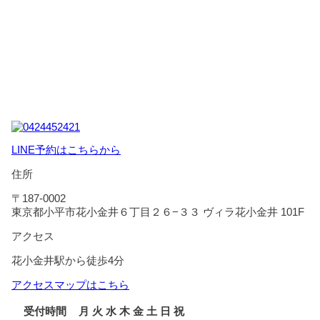
LINE予約はこちらから
住所
〒187-0002
東京都小平市花小金井６丁目２６−３３ ヴィラ花小金井 101F
アクセス
花小金井駅から徒歩4分
アクセスマップはこちら
受付時間
月
火
水
木
金
土
日
祝