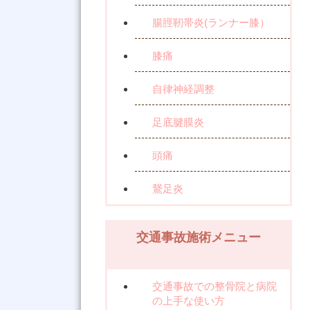
腸脛靭帯炎(ランナー膝）
膝痛
自律神経調整
足底腱膜炎
頭痛
鵞足炎
交通事故施術メニュー
交通事故での整骨院と病院
の上手な使い方