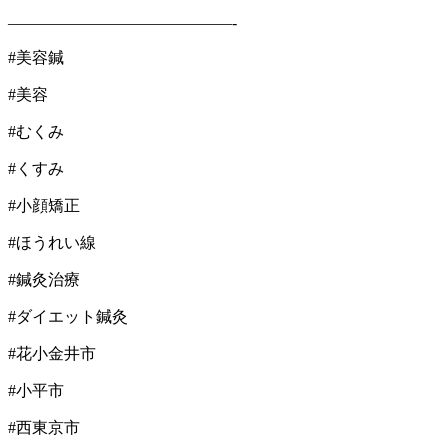
——————————————-
#
美容鍼
#
美容
#
むくみ
#
くすみ
#
小顔矯正
#
ほうれい線
#
鍼灸治療
#
ダイエット鍼灸
#
花小金井市
#
小平市
#
西東京市