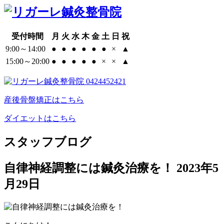
受付時間
月
火
水
木
金
土
日
祝
9:00～14:00
●
●
●
●
●
●
×
▲
15:00～20:00
●
●
●
●
●
×
×
▲
産後骨盤矯正はこちら
ダイエットはこちら
スタッフブログ
自律神経調整には鍼灸治療を！
2023年5
月29日