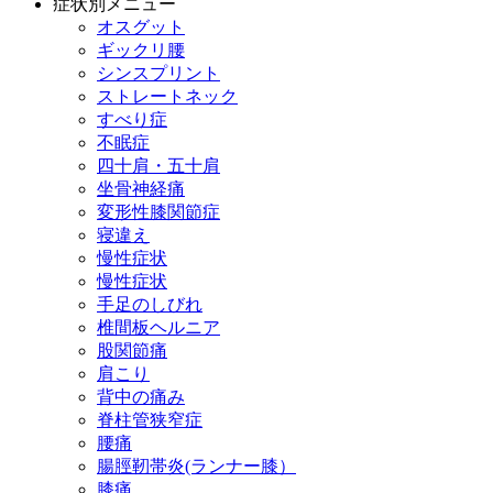
症状別メニュー
オスグット
ギックリ腰
シンスプリント
ストレートネック
すべり症
不眠症
四十肩・五十肩
坐骨神経痛
変形性膝関節症
寝違え
慢性症状
慢性症状
手足のしびれ
椎間板ヘルニア
股関節痛
肩こり
背中の痛み
脊柱管狭窄症
腰痛
腸脛靭帯炎(ランナー膝）
膝痛