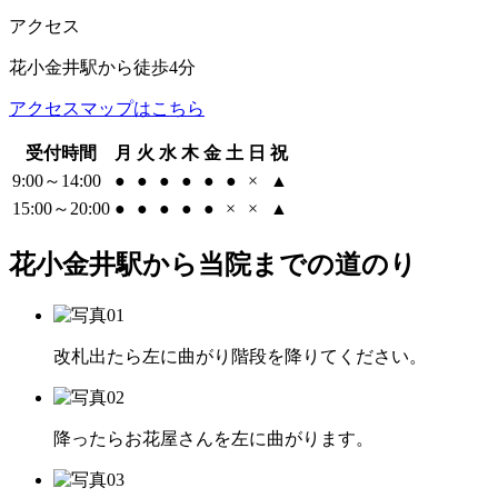
アクセス
花小金井駅から徒歩4分
アクセスマップはこちら
受付時間
月
火
水
木
金
土
日
祝
9:00～14:00
●
●
●
●
●
●
×
▲
15:00～20:00
●
●
●
●
●
×
×
▲
花小金井駅から当院までの道のり
改札出たら左に曲がり階段を降りてください。
降ったらお花屋さんを左に曲がります。