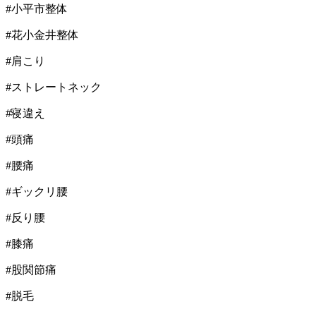
#
小平市整体
#
花小金井整体
#
肩こり
#
ストレートネック
#
寝違え
#
頭痛
#
腰痛
#
ギックリ腰
#
反り腰
#
膝痛
#
股関節痛
#
脱毛