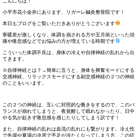
こんにちは！
小平市花小金井にあります、リガーレ鍼灸整骨院です！
本日もブログをご覧いただきありがとうございます
寒暖差が激しくなり、体調を崩される方や五月病といった頭
痛や倦怠感などでお悩みの方が増えている時期です
こういった体調不良は、身体の冷えや自律神経の乱れから出
てきます。
※
自律神経とは？
→
簡単に言うと、身体を興奮モードにする
交感神経、リラックスモードにする副交感神経の２つの神経
のことをいいます。
この２つの神経は、互いに対照的な働きをするので、このバ
ランスが崩れてしまうと、夜覚醒して眠れなかったり、日中
やる気が起きず倦怠感を感じたりしてしまう訳です！
また、自律神経の乱れは血流の乱れにも繋がります。冷え性
で冬場や夏場の冷房で手足が冷たくなってしまう方、この症