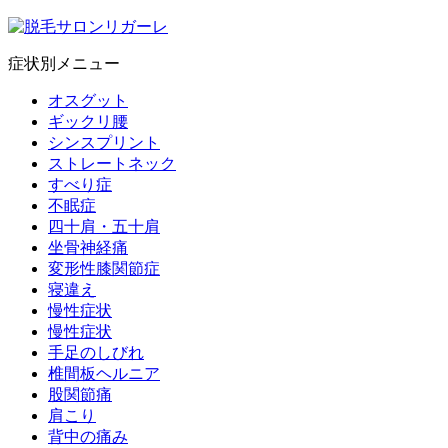
症状別メニュー
オスグット
ギックリ腰
シンスプリント
ストレートネック
すべり症
不眠症
四十肩・五十肩
坐骨神経痛
変形性膝関節症
寝違え
慢性症状
慢性症状
手足のしびれ
椎間板ヘルニア
股関節痛
肩こり
背中の痛み