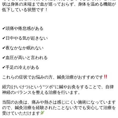
状は身体の末端まで血が巡っておらず、身体を温める機能が
低下している状態です！
✔︎
頭痛や倦怠感がある
✔︎
日中やる気が起きない
✔︎
夜なかなか眠れない
✔︎
血圧が高いと言われる
✔︎
手足の冷えがある
これらの症状でお悩みの方、鍼灸治療がおすすめです
経穴
(
けいけつ
)
という
“
ツボ
“
に鍼やお灸をすることで、自律
神経のバランスを整える治療を行います。
当院のお灸は、痛みや熱さは感じにくい施術になっています
ので、鍼灸治療を経験されたことない方でも安心して治療を
受けていただけます