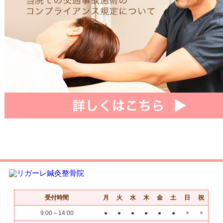
受付時間
月
火
水
木
金
土
日
祝
9:00～14:00
●
●
●
●
●
●
×
×