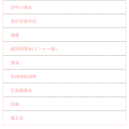
背中の痛み
脊柱管狭窄症
腰痛
腸脛靭帯炎(ランナー膝）
膝痛
自律神経調整
足底腱膜炎
頭痛
鵞足炎