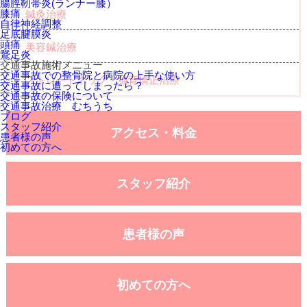
腸脛靭帯炎(ランナー膝）
膝痛
鍼灸治療
自律神経調整
足底腱膜炎
頭痛
美容鍼治療
鵞足炎
交通事故施術メニュー
交通事故での整骨院と病院の上手な使い方
ストレートネック・猫背矯正治療
交通事故に遭ってしまったら？
交通事故の保険について
交通事故治療 むちうち
ブログ
スタッフ紹介
アクセス・料金
患者様の声
初めての方へ
スタッフ紹介
患者様の声
初めての方へ