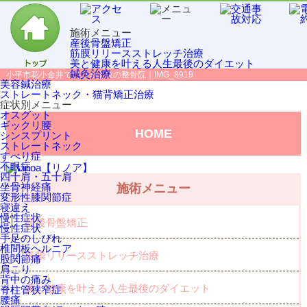
施術メニュー
産後骨盤矯正
筋膜リリースストレッチ治療
美と健康を叶える人生最後のダイエット
鍼灸治療
小平市花小金井で口コミ上位の整骨院｜IMG_8919
美容鍼治療
ストレートネック・猫背矯正治療
症状別メニュー
オスグット
ギックリ腰
HOME
シンスプリント
ストレートネック
すべり症
不眠症
四十肩・五十肩
坐骨神経痛
施術メニュー
変形性膝関節症
寝違え
慢性症状
産後骨盤矯正
慢性症状
手足のしびれ
椎間板ヘルニア
筋膜リリースストレッチ治療
股関節痛
肩こり
背中の痛み
美と健康を叶える人生最後のダイエット
脊柱管狭窄症
腰痛