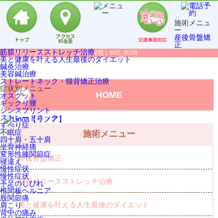
施術メニュ
ー
産後骨盤矯
正
筋膜リリースストレッチ治療
小平市花小金井で口コミ上位の整骨院｜IMG_7038
美と健康を叶える人生最後のダイエット
鍼灸治療
美容鍼治療
ストレートネック・猫背矯正治療
症状別メニュー
HOME
オスグット
ギックリ腰
シンスプリント
ストレートネック
すべり症
不眠症
施術メニュー
四十肩・五十肩
坐骨神経痛
変形性膝関節症
産後骨盤矯正
寝違え
慢性症状
慢性症状
筋膜リリースストレッチ治療
手足のしびれ
椎間板ヘルニア
股関節痛
美と健康を叶える人生最後のダイエット
肩こり
背中の痛み