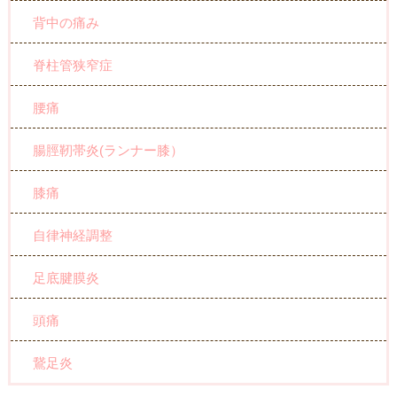
背中の痛み
脊柱管狭窄症
腰痛
腸脛靭帯炎(ランナー膝）
膝痛
自律神経調整
足底腱膜炎
頭痛
鵞足炎