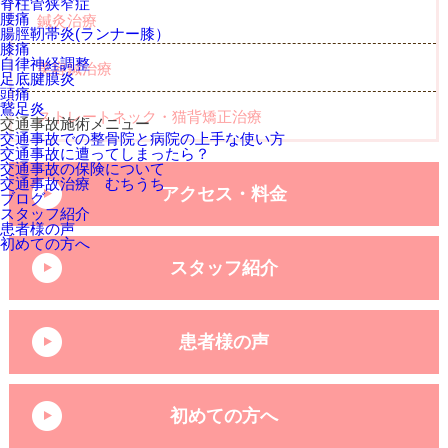
脊柱管狭窄症
腰痛
鍼灸治療
腸脛靭帯炎(ランナー膝）
膝痛
自律神経調整
美容鍼治療
足底腱膜炎
頭痛
鵞足炎
ストレートネック・猫背矯正治療
交通事故施術メニュー
交通事故での整骨院と病院の上手な使い方
交通事故に遭ってしまったら？
交通事故の保険について
交通事故治療 むちうち
アクセス・料金
ブログ
スタッフ紹介
患者様の声
初めての方へ
スタッフ紹介
患者様の声
初めての方へ