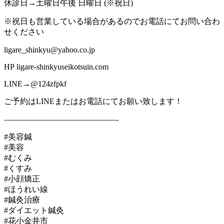
休診日→土曜日午後 日曜日 (※祝日)
※祝日も営業している場合があるのでお電話にてお問い合わ
せください
ligare_shinkyu@yahoo.co.jp
HP ligare-shinkyuseikotsuin.com
LINE→@124zfpkf
ご予約はLINEまたはお電話にてお願い致します！
——————————————-
#美容鍼
#美容
#むくみ
#くすみ
#小顔矯正
#ほうれい線
#鍼灸治療
#ダイエット鍼灸
#花小金井市