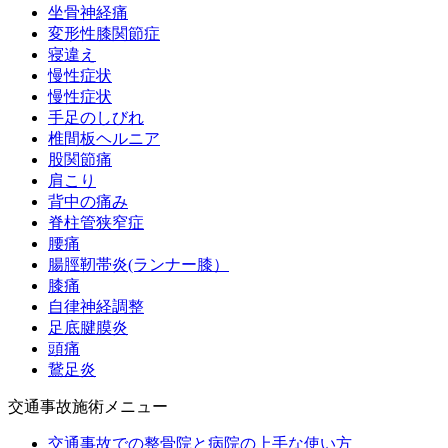
坐骨神経痛
変形性膝関節症
寝違え
慢性症状
慢性症状
手足のしびれ
椎間板ヘルニア
股関節痛
肩こり
背中の痛み
脊柱管狭窄症
腰痛
腸脛靭帯炎(ランナー膝）
膝痛
自律神経調整
足底腱膜炎
頭痛
鵞足炎
交通事故施術メニュー
交通事故での整骨院と病院の上手な使い方