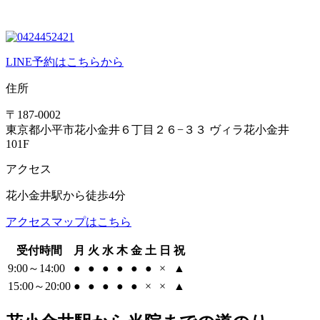
LINE予約はこちらから
住所
〒187-0002
東京都小平市花小金井６丁目２６−３３ ヴィラ花小金井
101F
アクセス
花小金井駅から徒歩4分
アクセスマップはこちら
受付時間
月
火
水
木
金
土
日
祝
9:00～14:00
●
●
●
●
●
●
×
▲
15:00～20:00
●
●
●
●
●
×
×
▲