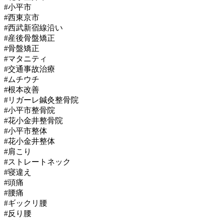
#小平市
#西東京市
#西武新宿線沿い
#産後骨盤矯正
#骨盤矯正
#マタニティ
#交通事故治療
#ムチウチ
#根本改善
#リガーレ鍼灸整骨院
#小平市整骨院
#花小金井整骨院
#小平市整体
#花小金井整体
#肩こり
#ストレートネック
#寝違え
#頭痛
#腰痛
#ギックリ腰
#反り腰