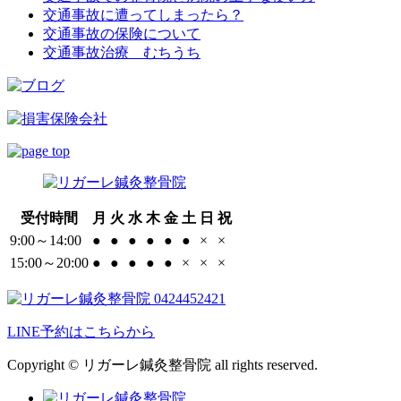
交通事故に遭ってしまったら？
交通事故の保険について
交通事故治療 むちうち
受付時間
月
火
水
木
金
土
日
祝
9:00～14:00
●
●
●
●
●
●
×
×
15:00～20:00
●
●
●
●
●
×
×
×
LINE予約はこちらから
Copyright © リガーレ鍼灸整骨院 all rights reserved.