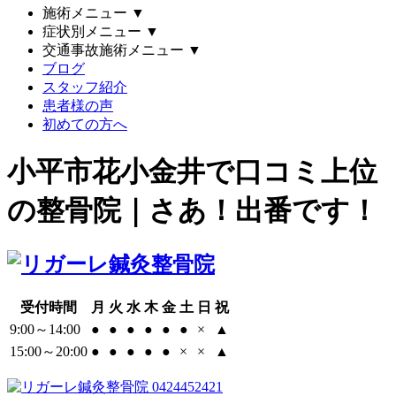
施術メニュー
▼
症状別メニュー
▼
交通事故施術メニュー
▼
ブログ
スタッフ紹介
患者様の声
初めての方へ
小平市花小金井で口コミ上位
の整骨院｜さあ！出番です！
受付時間
月
火
水
木
金
土
日
祝
9:00～14:00
●
●
●
●
●
●
×
▲
15:00～20:00
●
●
●
●
●
×
×
▲