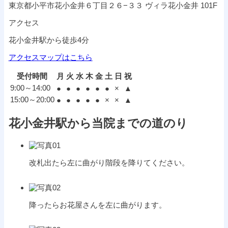
東京都小平市花小金井６丁目２６−３３ ヴィラ花小金井 101F
アクセス
花小金井駅から徒歩4分
アクセスマップはこちら
受付時間
月
火
水
木
金
土
日
祝
9:00～14:00
●
●
●
●
●
●
×
▲
15:00～20:00
●
●
●
●
●
×
×
▲
花小金井駅から当院までの道のり
改札出たら左に曲がり階段を降りてください。
降ったらお花屋さんを左に曲がります。