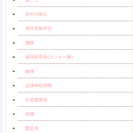
背中の痛み
脊柱管狭窄症
腰痛
腸脛靭帯炎(ランナー膝）
膝痛
自律神経調整
足底腱膜炎
頭痛
鵞足炎