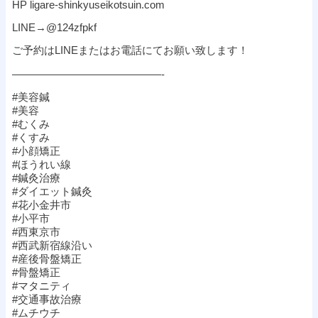
HP ligare-shinkyuseikotsuin.com
LINE→@124zfpkf
ご予約はLINEまたはお電話にてお願い致します！
——————————————-
#美容鍼
#美容
#むくみ
#くすみ
#小顔矯正
#ほうれい線
#鍼灸治療
#ダイエット鍼灸
#花小金井市
#小平市
#西東京市
#西武新宿線沿い
#産後骨盤矯正
#骨盤矯正
#マタニティ
#交通事故治療
#ムチウチ