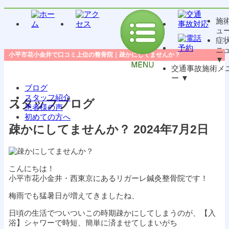
施
ュ
症
ニ
小平市花小金井で口コミ上位の整骨院｜疎かにしてませんか？
▼
交通事故施術メ
ー
▼
ブログ
スタッフ紹介
スタッフブログ
患者様の声
初めての方へ
疎かにしてませんか？
2024年7月2日
こんにちは！
小平市花小金井・西東京にあるリガーレ鍼灸整骨院です！
梅雨でも猛暑日が増えてきましたね、
日頃の生活でついついこの時期疎かにしてしまうのが、【入
浴】シャワーで時短、簡単に済ませてしまいがち