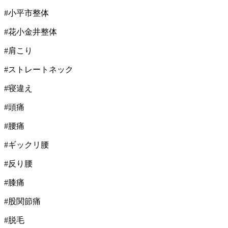
#小平市整体
#花小金井整体
#肩こり
#ストレートネック
#寝違え
#頭痛
#腰痛
#ギックリ腰
#反り腰
#膝痛
#股関節痛
#脱毛