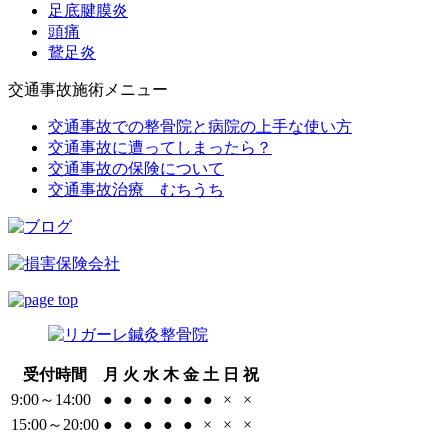
足底腱膜炎
頭痛
鵞足炎
交通事故施術メニュー
交通事故での整骨院と病院の上手な使い方
交通事故に遭ってしまったら？
交通事故の保険について
交通事故治療 むちうち
受付時間
月
火
水
木
金
土
日
祝
9:00～14:00
●
●
●
●
●
●
×
×
15:00～20:00
●
●
●
●
●
×
×
×