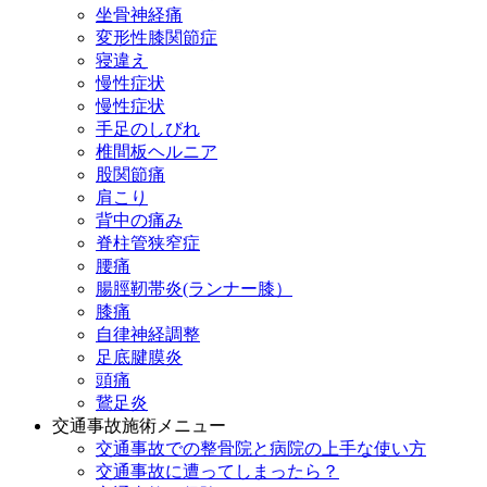
坐骨神経痛
変形性膝関節症
寝違え
慢性症状
慢性症状
手足のしびれ
椎間板ヘルニア
股関節痛
肩こり
背中の痛み
脊柱管狭窄症
腰痛
腸脛靭帯炎(ランナー膝）
膝痛
自律神経調整
足底腱膜炎
頭痛
鵞足炎
交通事故施術メニュー
交通事故での整骨院と病院の上手な使い方
交通事故に遭ってしまったら？