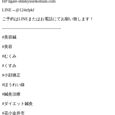
HP ligare-shinkyuseikotsuin.com
LINE→@124zfpkf
ご予約はLINEまたはお電話にてお願い致します！
——————————————-
#美容鍼
#美容
#むくみ
#くすみ
#小顔矯正
#ほうれい線
#鍼灸治療
#ダイエット鍼灸
#花小金井市