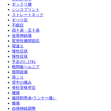
ギックリ腰
シンスプリント
ストレートネック
すべり症
不眠症
四十肩・五十肩
坐骨神経痛
変形性膝関節症
寝違え
慢性症状
慢性症状
手足のしびれ
椎間板ヘルニア
股関節痛
肩こり
背中の痛み
脊柱管狭窄症
腰痛
腸脛靭帯炎(ランナー膝）
膝痛
自律神経調整