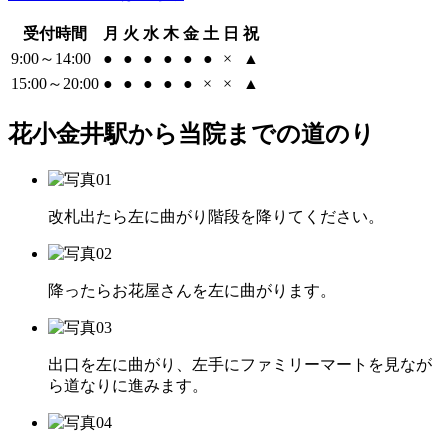
受付時間
月
火
水
木
金
土
日
祝
9:00～14:00
●
●
●
●
●
●
×
▲
15:00～20:00
●
●
●
●
●
×
×
▲
花小金井駅から当院までの道のり
改札出たら左に曲がり階段を降りてください。
降ったらお花屋さんを左に曲がります。
出口を左に曲がり、左手にファミリーマートを見なが
ら道なりに進みます。