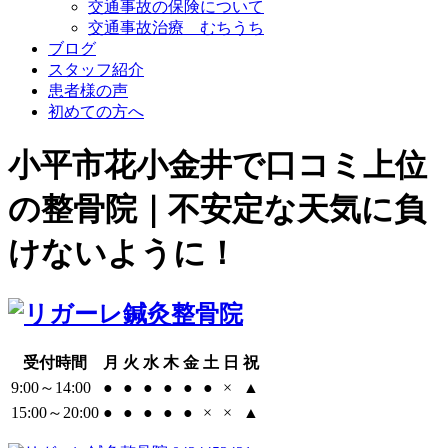
交通事故の保険について
交通事故治療 むちうち
ブログ
スタッフ紹介
患者様の声
初めての方へ
小平市花小金井で口コミ上位
の整骨院｜不安定な天気に負
けないように！
受付時間
月
火
水
木
金
土
日
祝
9:00～14:00
●
●
●
●
●
●
×
▲
15:00～20:00
●
●
●
●
●
×
×
▲