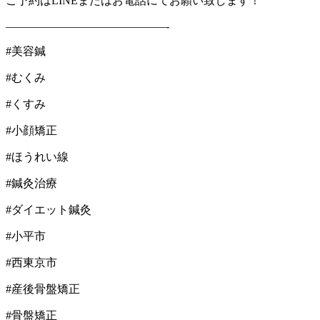
ご予約はLINEまたはお電話にてお願い致します！
——————————————-
#美容鍼
#むくみ
#くすみ
#小顔矯正
#ほうれい線
#鍼灸治療
#ダイエット鍼灸
#小平市
#西東京市
#産後骨盤矯正
#骨盤矯正