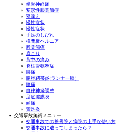
坐骨神経痛
変形性膝関節症
寝違え
慢性症状
慢性症状
手足のしびれ
椎間板ヘルニア
股関節痛
肩こり
背中の痛み
脊柱管狭窄症
腰痛
腸脛靭帯炎(ランナー膝）
膝痛
自律神経調整
足底腱膜炎
頭痛
鵞足炎
交通事故施術メニュー
交通事故での整骨院と病院の上手な使い方
交通事故に遭ってしまったら？