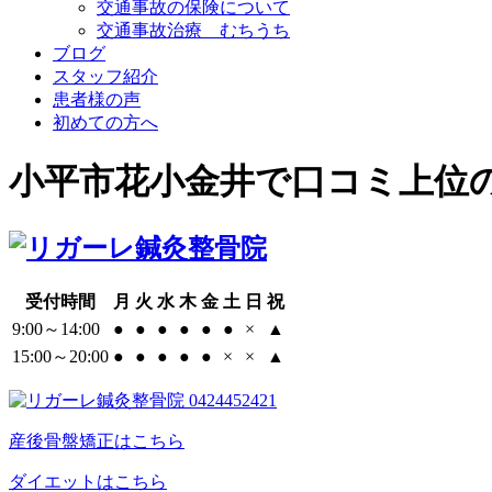
交通事故の保険について
交通事故治療 むちうち
ブログ
スタッフ紹介
患者様の声
初めての方へ
小平市花小金井で口コミ上位の
受付時間
月
火
水
木
金
土
日
祝
9:00～14:00
●
●
●
●
●
●
×
▲
15:00～20:00
●
●
●
●
●
×
×
▲
産後骨盤矯正はこちら
ダイエットはこちら