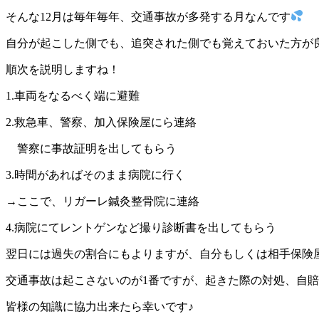
そんな12月は毎年毎年、交通事故が多発する月なんです
自分が起こした側でも、追突された側でも覚えておいた方が
順次を説明しますね！
1.車両をなるべく端に避難
2.救急車、警察、加入保険屋にら連絡
警察に事故証明を出してもらう
3.時間があればそのまま病院に行く
→ここで、リガーレ鍼灸整骨院に連絡
4.病院にてレントゲンなど撮り診断書を出してもらう
翌日には過失の割合にもよりますが、自分もしくは相手保険
交通事故は起こさないのが1番ですが、起きた際の対処、自賠
皆様の知識に協力出来たら幸いです♪