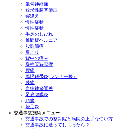
坐骨神経痛
変形性膝関節症
寝違え
慢性症状
慢性症状
手足のしびれ
椎間板ヘルニア
股関節痛
肩こり
背中の痛み
脊柱管狭窄症
腰痛
腸脛靭帯炎(ランナー膝）
膝痛
自律神経調整
足底腱膜炎
頭痛
鵞足炎
交通事故施術メニュー
交通事故での整骨院と病院の上手な使い方
交通事故に遭ってしまったら？