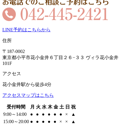
LINE予約はこちらから
住所
〒187-0002
東京都小平市花小金井６丁目２６−３３ ヴィラ花小金井
101F
アクセス
花小金井駅から徒歩4分
アクセスマップはこちら
受付時間
月
火
水
木
金
土
日
祝
9:00～14:00
●
●
●
●
●
●
×
▲
15:00～20:00
●
●
●
●
●
×
×
▲