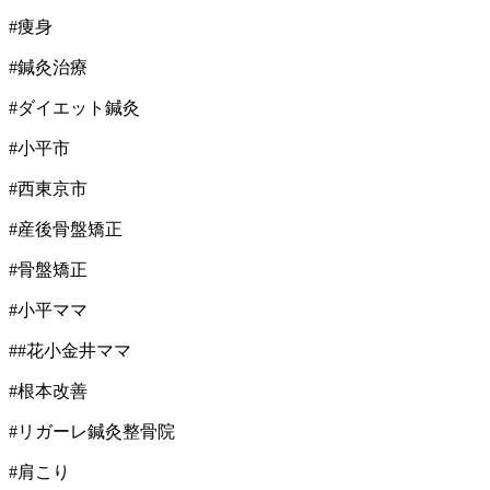
#痩身
#鍼灸治療
#ダイエット鍼灸
#小平市
#西東京市
#産後骨盤矯正
#骨盤矯正
#小平ママ
##花小金井ママ
#根本改善
#リガーレ鍼灸整骨院
#肩こり