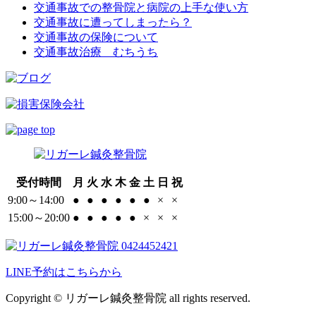
交通事故での整骨院と病院の上手な使い方
交通事故に遭ってしまったら？
交通事故の保険について
交通事故治療 むちうち
受付時間
月
火
水
木
金
土
日
祝
9:00～14:00
●
●
●
●
●
●
×
×
15:00～20:00
●
●
●
●
●
×
×
×
LINE予約はこちらから
Copyright © リガーレ鍼灸整骨院 all rights reserved.