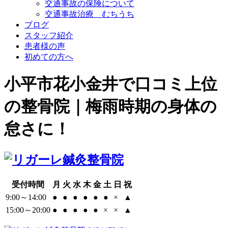
交通事故の保険について
交通事故治療 むちうち
ブログ
スタッフ紹介
患者様の声
初めての方へ
小平市花小金井で口コミ上位
の整骨院｜梅雨時期の身体の
怠さに！
受付時間
月
火
水
木
金
土
日
祝
9:00～14:00
●
●
●
●
●
●
×
▲
15:00～20:00
●
●
●
●
●
×
×
▲