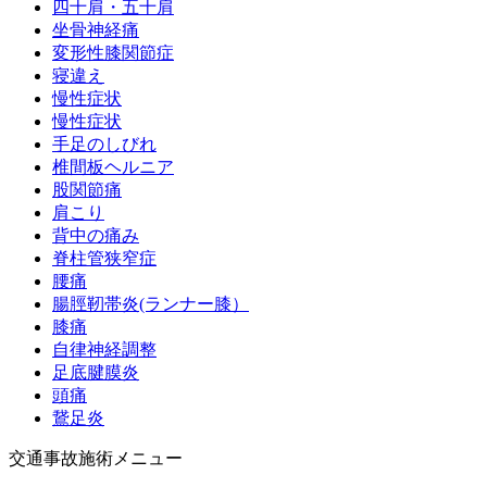
四十肩・五十肩
坐骨神経痛
変形性膝関節症
寝違え
慢性症状
慢性症状
手足のしびれ
椎間板ヘルニア
股関節痛
肩こり
背中の痛み
脊柱管狭窄症
腰痛
腸脛靭帯炎(ランナー膝）
膝痛
自律神経調整
足底腱膜炎
頭痛
鵞足炎
交通事故施術メニュー