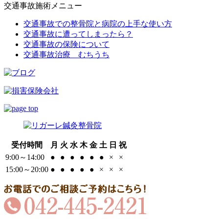
交通事故施術メニュー
交通事故での整骨院と病院の上手な使い方
交通事故に遭ってしまったら？
交通事故の保険について
交通事故治療 むちうち
受付時間
月
火
水
木
金
土
日
祝
9:00～14:00
●
●
●
●
●
●
×
×
15:00～20:00
●
●
●
●
●
×
×
×