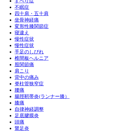
すべり症
不眠症
四十肩・五十肩
坐骨神経痛
変形性膝関節症
寝違え
慢性症状
慢性症状
手足のしびれ
椎間板ヘルニア
股関節痛
肩こり
背中の痛み
脊柱管狭窄症
腰痛
腸脛靭帯炎(ランナー膝）
膝痛
自律神経調整
足底腱膜炎
頭痛
鵞足炎