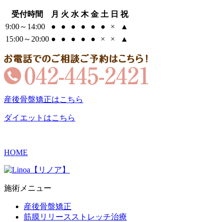
受付時間
月
火
水
木
金
土
日
祝
9:00～14:00
●
●
●
●
●
●
×
▲
15:00～20:00
●
●
●
●
●
×
×
▲
産後骨盤矯正はこちら
ダイエットはこちら
HOME
施術メニュー
産後骨盤矯正
筋膜リリースストレッチ治療