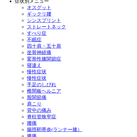
症状別メニュー
オスグット
ギックリ腰
シンスプリント
ストレートネック
すべり症
不眠症
四十肩・五十肩
坐骨神経痛
変形性膝関節症
寝違え
慢性症状
慢性症状
手足のしびれ
椎間板ヘルニア
股関節痛
肩こり
背中の痛み
脊柱管狭窄症
腰痛
腸脛靭帯炎(ランナー膝）
膝痛