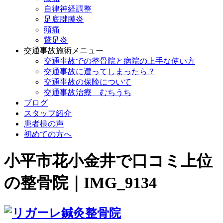
自律神経調整
足底腱膜炎
頭痛
鵞足炎
交通事故施術メニュー
交通事故での整骨院と病院の上手な使い方
交通事故に遭ってしまったら？
交通事故の保険について
交通事故治療 むちうち
ブログ
スタッフ紹介
患者様の声
初めての方へ
小平市花小金井で口コミ上位
の整骨院｜IMG_9134