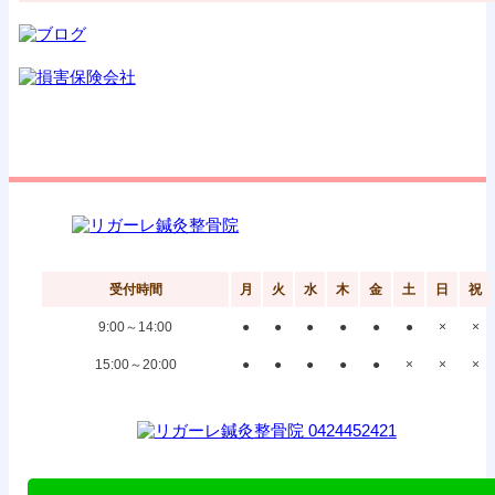
受付時間
月
火
水
木
金
土
日
祝
9:00～14:00
●
●
●
●
●
●
×
×
15:00～20:00
●
●
●
●
●
×
×
×