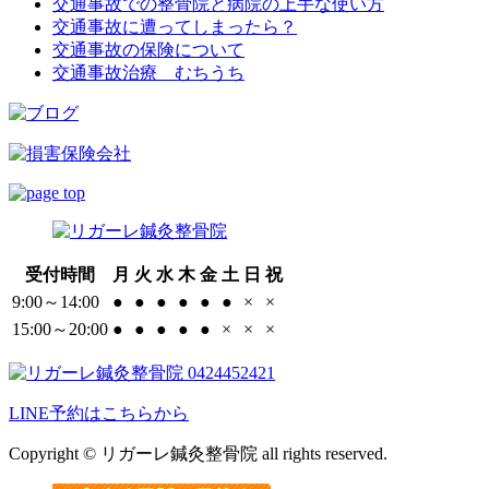
交通事故での整骨院と病院の上手な使い方
交通事故に遭ってしまったら？
交通事故の保険について
交通事故治療 むちうち
受付時間
月
火
水
木
金
土
日
祝
9:00～14:00
●
●
●
●
●
●
×
×
15:00～20:00
●
●
●
●
●
×
×
×
LINE予約はこちらから
Copyright © リガーレ鍼灸整骨院 all rights reserved.