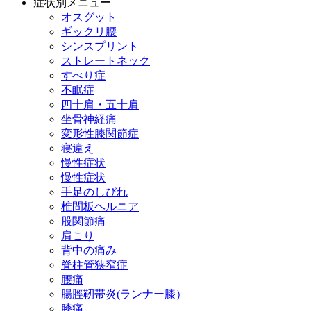
症状別メニュー
オスグット
ギックリ腰
シンスプリント
ストレートネック
すべり症
不眠症
四十肩・五十肩
坐骨神経痛
変形性膝関節症
寝違え
慢性症状
慢性症状
手足のしびれ
椎間板ヘルニア
股関節痛
肩こり
背中の痛み
脊柱管狭窄症
腰痛
腸脛靭帯炎(ランナー膝）
膝痛