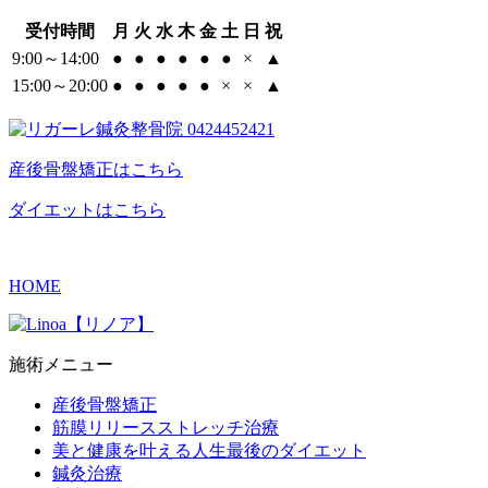
受付時間
月
火
水
木
金
土
日
祝
9:00～14:00
●
●
●
●
●
●
×
▲
15:00～20:00
●
●
●
●
●
×
×
▲
産後骨盤矯正はこちら
ダイエットはこちら
HOME
施術メニュー
産後骨盤矯正
筋膜リリースストレッチ治療
美と健康を叶える人生最後のダイエット
鍼灸治療