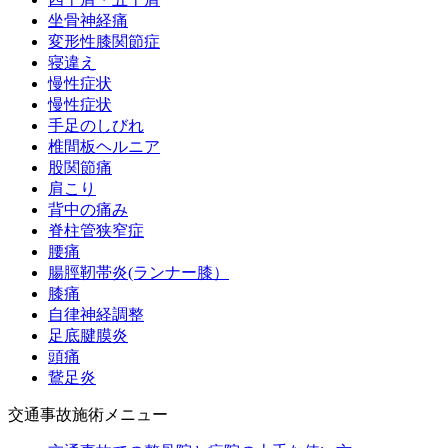
坐骨神経痛
変形性膝関節症
寝違え
慢性症状
慢性症状
手足のしびれ
椎間板ヘルニア
股関節痛
肩こり
背中の痛み
脊柱管狭窄症
腰痛
腸脛靭帯炎(ランナー膝）
膝痛
自律神経調整
足底腱膜炎
頭痛
鵞足炎
交通事故施術メニュー