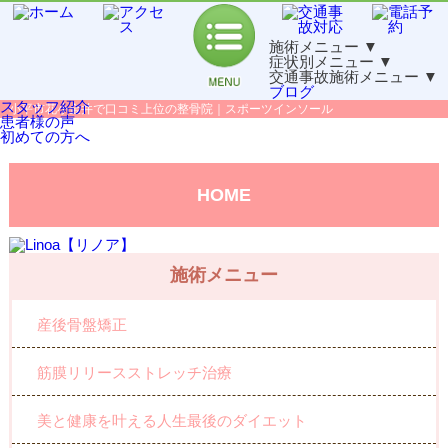
施術メニュー
▼
症状別メニュー
▼
交通事故施術メニュー
▼
ブログ
スタッフ紹介
小平市花小金井で口コミ上位の整骨院｜スポーツインソール
患者様の声
初めての方へ
HOME
施術メニュー
産後骨盤矯正
筋膜リリースストレッチ治療
美と健康を叶える人生最後のダイエット