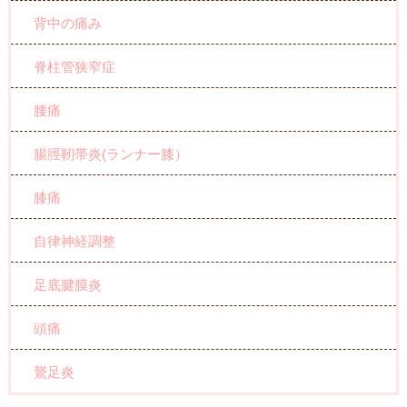
背中の痛み
脊柱管狭窄症
腰痛
腸脛靭帯炎(ランナー膝）
膝痛
自律神経調整
足底腱膜炎
頭痛
鵞足炎