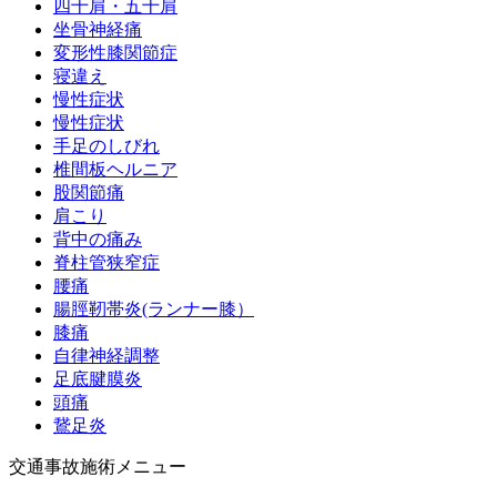
四十肩・五十肩
坐骨神経痛
変形性膝関節症
寝違え
慢性症状
慢性症状
手足のしびれ
椎間板ヘルニア
股関節痛
肩こり
背中の痛み
脊柱管狭窄症
腰痛
腸脛靭帯炎(ランナー膝）
膝痛
自律神経調整
足底腱膜炎
頭痛
鵞足炎
交通事故施術メニュー