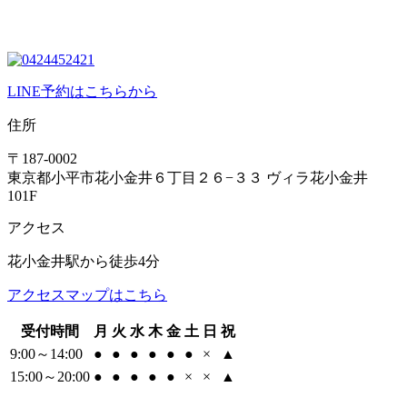
LINE予約はこちらから
住所
〒187-0002
東京都小平市花小金井６丁目２６−３３ ヴィラ花小金井
101F
アクセス
花小金井駅から徒歩4分
アクセスマップはこちら
受付時間
月
火
水
木
金
土
日
祝
9:00～14:00
●
●
●
●
●
●
×
▲
15:00～20:00
●
●
●
●
●
×
×
▲