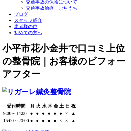
交通事故の保険について
交通事故治療 むちうち
ブログ
スタッフ紹介
患者様の声
初めての方へ
小平市花小金井で口コミ上位
の整骨院｜お客様のビフォー
アフター
受付時間
月
火
水
木
金
土
日
祝
9:00～14:00
●
●
●
●
●
●
×
▲
15:00～20:00
●
●
●
●
●
×
×
▲